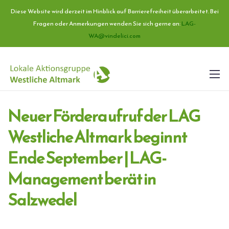
Diese Website wird derzeit im Hinblick auf Barrierefreiheit überarbeitet. Bei
Fragen oder Anmerkungen wenden Sie sich gerne an:
LAG-
WA@vindelici.com
Neuer Förderaufruf der LAG
Westliche Altmark beginnt
Ende September | LAG-
Management berät in
Salzwedel