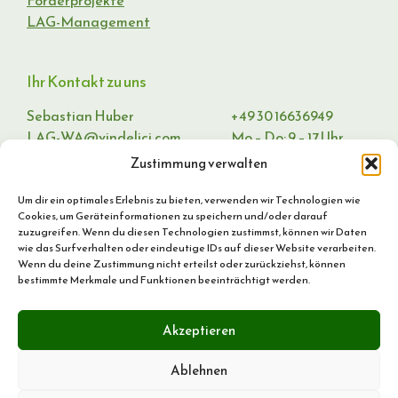
LAG-Management
Ihr Kontakt zu uns
Sebastian Huber
+49 30 16636949
LAG-WA@vindelici.com
Mo – Do: 9 – 17 Uhr
Fr: 9 – 15 Uhr
Zustimmung verwalten
Um dir ein optimales Erlebnis zu bieten, verwenden wir Technologien wie
Cookies, um Geräteinformationen zu speichern und/oder darauf
zuzugreifen. Wenn du diesen Technologien zustimmst, können wir Daten
wie das Surfverhalten oder eindeutige IDs auf dieser Website verarbeiten.
Wenn du deine Zustimmung nicht erteilst oder zurückziehst, können
bestimmte Merkmale und Funktionen beeinträchtigt werden.
Akzeptieren
Ablehnen
© 2026 LAG Westliche Altmark.
Impressum