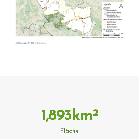
1,893
km²
Fläche